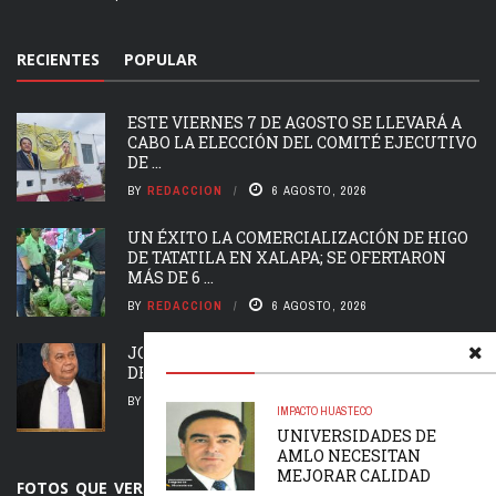
RECIENTES
POPULAR
ESTE VIERNES 7 DE AGOSTO SE LLEVARÁ A
CABO LA ELECCIÓN DEL COMITÉ EJECUTIVO
DE ...
BY
REDACCION
6 AGOSTO, 2026
UN ÉXITO LA COMERCIALIZACIÓN DE HIGO
DE TATATILA EN XALAPA; SE OFERTARON
MÁS DE 6 ...
BY
REDACCION
6 AGOSTO, 2026
JOSÉ URIEL ROSAS MARTÍNEZ UN LEGADO
DE 48 AÑOS EN EL CLUB DE PERIODISTAS.
BY
REDACCION
4 AGOSTO, 2026
IMPACTO HUASTECO
UNIVERSIDADES DE
AMLO NECESITAN
MEJORAR CALIDAD
FOTOS QUE VER