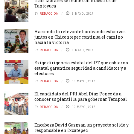
Irais Morales se reúne con maestros de
Tantoyuca
BY
REDACCION
9 MAYO, 2017
Haciendo lo relevante bordeando esfuerzos
juntos en Chicontepec continua el camino
hacia la victoria
BY
REDACCION
9 MAYO, 2017
Exige dirigencia estatal del PT que gobierno
estatal garantice seguridad a candidatos y a
electores
BY
REDACCION
10 MAYO, 2017
El candidato del PRI Abel Diaz Ponce da a
conocer su plantilla para gobernar Tempoal
BY
REDACCION
10 MAYO, 2017
Encabeza David Guzman un proyecto solido y
responsable en Ixcatepec.