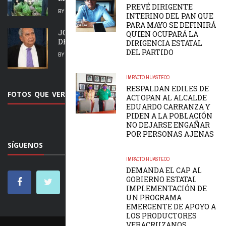
PREVÉ DIRIGENTE
BY
REDACCION
6 AGOSTO, 2026
INTERINO DEL PAN QUE
PARA MAYO SE DEFINIRÁ
JOSÉ URIEL ROSAS MARTÍNEZ UN LEGADO
QUIEN OCUPARÁ LA
DE 48 AÑOS EN EL CLUB DE PERIODISTAS.
DIRIGENCIA ESTATAL
DEL PARTIDO
BY
REDACCION
4 AGOSTO, 2026
IMPACTO HUASTECO
RESPALDAN EDILES DE
FOTOS QUE VER
ACTOPAN AL ALCALDE
EDUARDO CARRANZA Y
PIDEN A LA POBLACIÓN
NO DEJARSE ENGAÑAR
POR PERSONAS AJENAS
SÍGUENOS
IMPACTO HUASTECO
DEMANDA EL CAP AL
GOBIERNO ESTATAL
IMPLEMENTACIÓN DE
UN PROGRAMA
EMERGENTE DE APOYO A
LOS PRODUCTORES
VERACRUZANOS