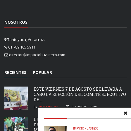
NOSOTROS
Tantoyuca, Veracruz.
01 789 105 5911
director@impactohuasteco.com
RECIENTES
POPULAR
ESTE VIERNES 7 DE AGOSTO SE LLEVARÁ A
CABO LA ELECCIÓN DEL COMITÉ EJECUTIVO
DE ...
BY
REDACCION
6 AGOSTO, 2026
UN ÉXITO LA COMERCIALIZACIÓN DE HIGO
DE TATATILA EN XALAPA; SE OFERTARON
IMPACTO HUASTECO
MÁS DE 6 ...